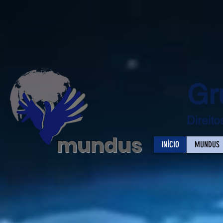
Gr
Direit
mundus
INÍCIO
MUNDUS