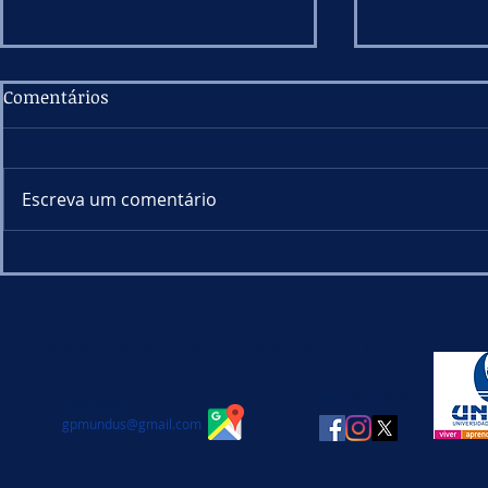
Comentários
Escreva um comentário
Aula aberta discute os
Conferênci
desafios contemporâneos
conflitos 
do Estado de Direito
sob perspec
Paz e diálogo por meio do direito
jurídica
Redes Sociais
Contato
gpmundus@gmail.com