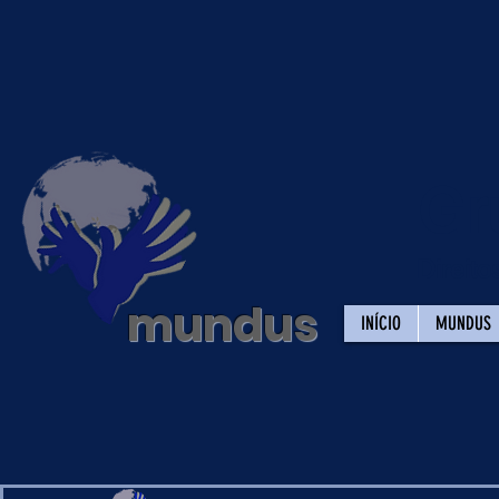
Gr
Direit
mundus
INÍCIO
MUNDUS