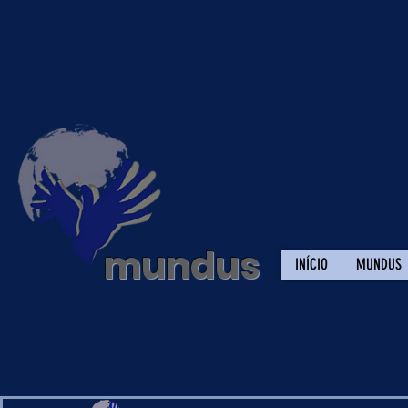
Gr
Direit
mundus
INÍCIO
MUNDUS