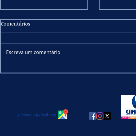
Comentários
Escreva um comentário
Aula aberta discute os
Conferênci
desafios contemporâneos
conflitos 
do Estado de Direito
sob perspec
Paz e diálogo por meio do direito
jurídica
Redes Sociais
Contato
gpmundus@gmail.com