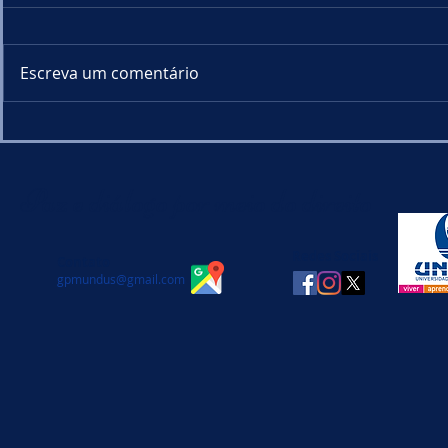
Escreva um comentário
Aula aberta discute os
Conferênci
desafios contemporâneos
conflitos 
do Estado de Direito
sob perspec
Paz e diálogo por meio do direito
jurídica
Redes Sociais
Contato
gpmundus@gmail.com