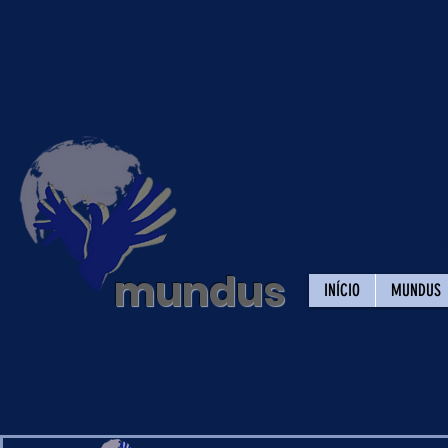
Gr
Direit
mundus
INÍCIO
MUNDUS