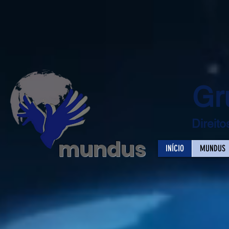
Gr
Direit
mundus
INÍCIO
MUNDUS