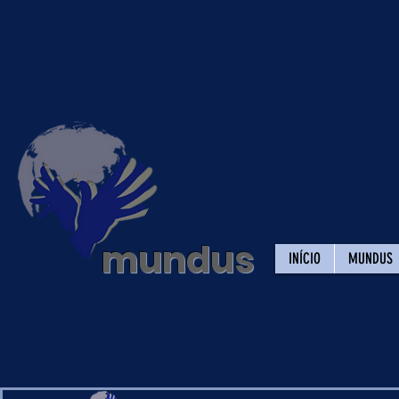
Gr
Direit
mundus
INÍCIO
MUNDUS