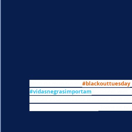
Além do movimento 
#blackouttuesday
#vidasnegrasimportam
) também vem se
discutir essa relevante temática, bem co
defesa da igualdade racial.
Todos os pov