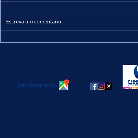
Escreva um comentário
Aula aberta discute os
Conferênci
desafios contemporâneos
conflitos 
do Estado de Direito
sob perspec
Paz e diálogo por meio do direito
jurídica
Redes Sociais
Contato
gpmundus@gmail.com